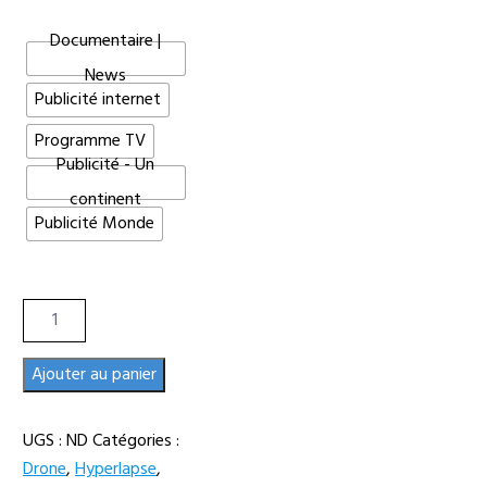
Documentaire |
News
Publicité internet
Programme TV
Publicité - Un
continent
Publicité Monde
quantité
de
Hyperlapse
Ajouter au panier
drone
de
UGS :
ND
Catégories :
la
Drone
,
Hyperlapse
,
mer