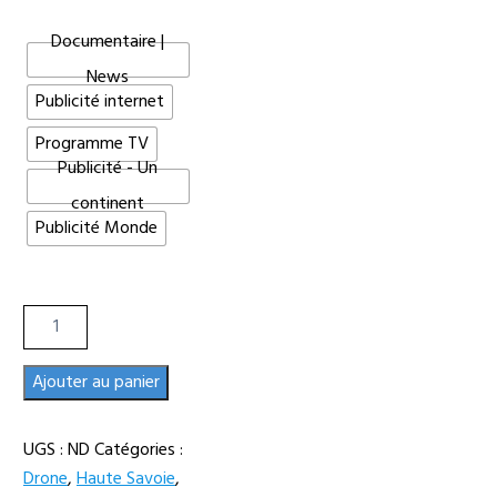
Documentaire |
News
Publicité internet
Programme TV
Publicité - Un
continent
Publicité Monde
quantité
de
Hyperlapse
Ajouter au panier
drone
de
UGS :
ND
Catégories :
la
Drone
,
Haute Savoie
,
vallée