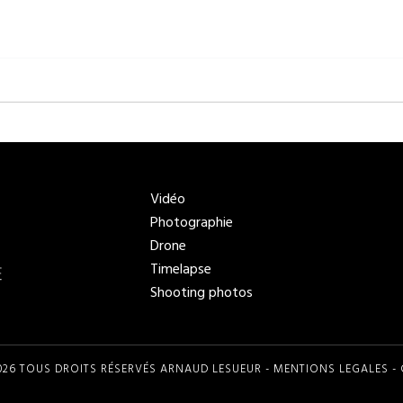
produit
a
plusieurs
variations.
Les
options
peuvent
être
choisies
Vidéo
sur
Photographie
la
Drone
page
Timelapse
du
Shooting photos
produit
026 TOUS DROITS RÉSERVÉS ARNAUD LESUEUR -
MENTIONS LEGALES
-