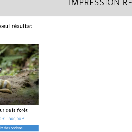
IMPRESSION R
 seul résultat
ur de la forêt
00
€
–
800,00
€
Ce
ix des options